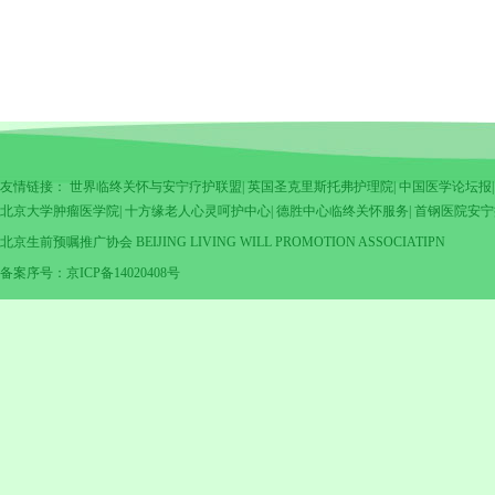
友情链接：
世界临终关怀与安宁疗护联盟
|
英国圣克里斯托弗护理院
|
中国医学论坛报
北京大学肿瘤医学院
|
十方缘老人心灵呵护中心
|
德胜中心临终关怀服务
|
首钢医院安宁
北京生前预嘱推广协会 BEIJING LIVING WILL PROMOTION ASSOCIATIPN
备案序号：京ICP备14020408号