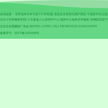
友情链接：
世界临终关怀与安宁疗护联盟
|
英国圣克里斯托弗护理院
|
中国医学论坛报
北京大学肿瘤医学院
|
十方缘老人心灵呵护中心
|
德胜中心临终关怀服务
|
首钢医院安宁
北京生前预嘱推广协会 BEIJING LIVING WILL PROMOTION ASSOCIATIPN
备案序号：京ICP备14020408号