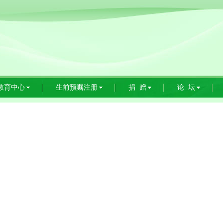
教育中心
生前预嘱注册
捐 赠
论 坛