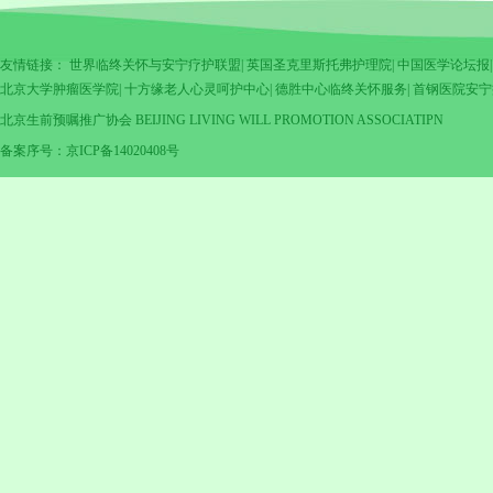
友情链接：
世界临终关怀与安宁疗护联盟
|
英国圣克里斯托弗护理院
|
中国医学论坛报
北京大学肿瘤医学院
|
十方缘老人心灵呵护中心
|
德胜中心临终关怀服务
|
首钢医院安宁
北京生前预嘱推广协会 BEIJING LIVING WILL PROMOTION ASSOCIATIPN
备案序号：京ICP备14020408号