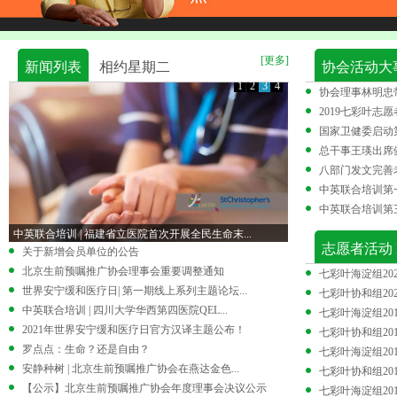
[更多]
新闻列表
相约星期二
协会活动大事
1
2
3
4
中英联合培训 | 福建省立医院首次开展全民生命末...
志愿者活动 
关于新增会员单位的公告
北京生前预嘱推广协会理事会重要调整通知
世界安宁缓和医疗日| 第一期线上系列主题论坛...
中英联合培训 | 四川大学华西第四医院QEL...
2021年世界安宁缓和医疗日官方汉译主题公布！
罗点点：生命？还是自由？
安静种树 | 北京生前预嘱推广协会在燕达金色...
【公示】北京生前预嘱推广协会年度理事会决议公示