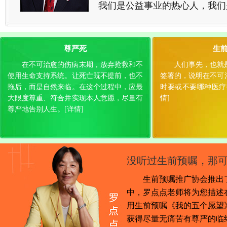
我们是公益事业的热心人，我们
尊严死
生
在不可治愈的伤病末期，放弃抢救和不
人们事先，也就
使用生命支持系统。让死亡既不提前，也不
签署的，说明在不可
拖后，而是自然来临。在这个过程中，应最
时要或不要哪种医疗
大限度尊重、符合并实现本人意愿，尽量有
情]
尊严地告别人生。
[详情]
没听过生前预嘱，那
生前预嘱推广协会推出
中，罗点点老师将为您描述
用生前预嘱《我的五个愿望
获得尽量无痛苦有尊严的临