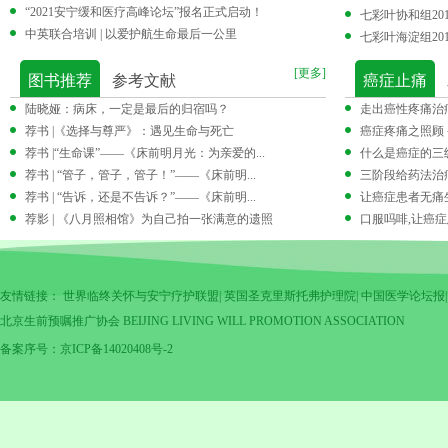
“2021安宁缓和医疗高峰论坛”报名正式启动！
中英联合培训 | 以爱护航生命最后一公里
未设置数据
[更多]
图书推荐
参考文献
癌症止痛
陆晓娅：病床，一定是最后的归宿吗？
走出癌性疼痛治
荐书 |《选择与尊严》：遇见生命与死亡
癌症疼痛之照顾
荐书 |“生命课”——《床前明月光：为亲爱的...
什么是癌症的三
荐书 | “管子，管子，管子！”——《床前明...
三阶段给药法治
荐书 | “告诉，还是不告诉？”——《床前明...
让癌症患者无痛
荐影 | 《八月照相馆》为自己拍一张满意的遗照
口服吗啡,让癌